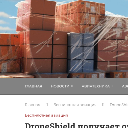
ГЛАВНАЯ
НОВОСТИ
АВИАТЕХНИКА
АЭ
Главная
Беспилотная авиация
DroneShi
Беспилотная авиация
DroneShield получает 