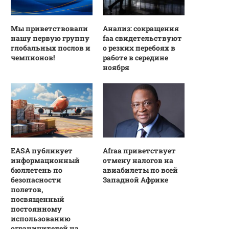
Мы приветствовали
Анализ: сокращения
нашу первую группу
faa свидетельствуют
глобальных послов и
о резких перебоях в
чемпионов!
работе в середине
ноября
EASA публикует
Afraa приветствует
информационный
отмену налогов на
бюллетень по
авиабилеты по всей
безопасности
Западной Африке
полетов,
посвященный
постоянному
использованию
ограничителей на