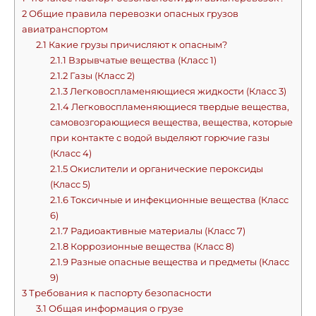
2
Общие правила перевозки опасных грузов
авиатранспортом
2.1
Какие грузы причисляют к опасным?
2.1.1
Взрывчатые вещества (Класс 1)
2.1.2
Газы (Класс 2)
2.1.3
Легковоспламеняющиеся жидкости (Класс 3)
2.1.4
Легковоспламеняющиеся твердые вещества,
самовозгорающиеся вещества, вещества, которые
при контакте с водой выделяют горючие газы
(Класс 4)
2.1.5
Окислители и органические пероксиды
(Класс 5)
2.1.6
Токсичные и инфекционные вещества (Класс
6)
2.1.7
Радиоактивные материалы (Класс 7)
2.1.8
Коррозионные вещества (Класс 8)
2.1.9
Разные опасные вещества и предметы (Класс
9)
3
Требования к паспорту безопасности
3.1
Общая информация о грузе