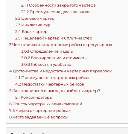
2.1.1
Особенности закрытого чартера:
2.1.2
Преимущества для заказчика:
2.2
Целевой чартер
2.3
Инклюзив-тур
2.4
Блок-чартер
2.5
Нецелевой чартер и Сплит-чартер
3
Чем отличаются чартерные рейсы от регулярных
3.0.1
Определение и цель
3.0.2
Бронирование и стоимость
3.0.3
Гибкость и удобство
4
Достоинства и недостатки чартерных перевозок
4.1
Преимущества чартерных рейсов
4.2
Недостатки чартерных рейсов
5
Как правильно и выгодно выбрать чартер?
5.1
Консолидаторы
6
Список чартерных авиакомпаний
7
5 мифов о чартерных рейсах
8
Часто задаваемые вопросы