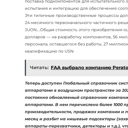
поставка подкомпонентов для испытательного 
испытания и интеграцию для обеспечения соот
Эти типичные производственные процессы дол
24-месячного первоначального частичного реш
JUON….Общая стоимость этого приобретения оц
долларов — на разработку компонентов, 56 ми
персонала, оставшегося без работы, 27 миллио
квалификацию по USN.
Читать:
FAA выбрало компанию Perato
Теперь доступен Глобальный справочник сис
аппаратами в воздушном пространстве за 20
постоянно обновляемый справочник компани
аппаратами. В нем перечислено более 1000 п
производительности, продажах компании и п
месяц и разбит на нишевые подсекторы (захв
аппараты-перехватчики, детекторы и т.д.), ч