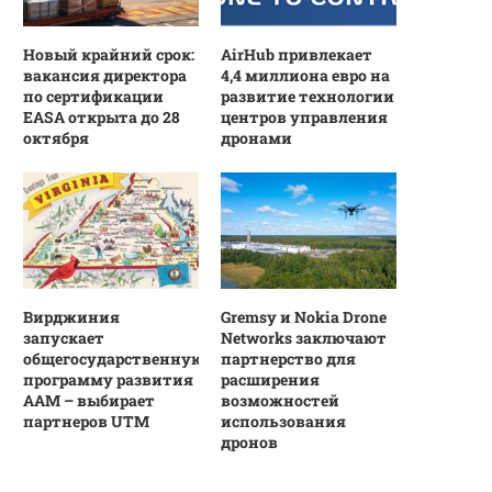
Новый крайний срок:
AirHub привлекает
вакансия директора
4,4 миллиона евро на
по сертификации
развитие технологии
EASA открыта до 28
центров управления
октября
дронами
Вирджиния
Gremsy и Nokia Drone
запускает
Networks заключают
общегосударственную
партнерство для
программу развития
расширения
AAM – выбирает
возможностей
партнеров UTM
использования
дронов