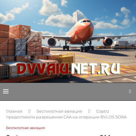
Главная
Беспилотная авиация
Coptrz
предоставила разрешение CAA на операции BVLOS SORA
Беспилотная авиация