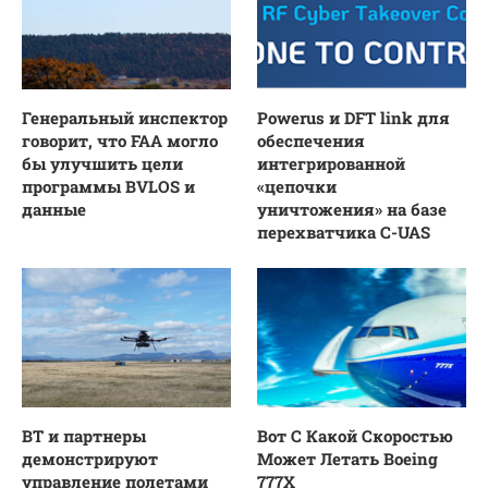
Генеральный инспектор
Powerus и DFT link для
говорит, что FAA могло
обеспечения
бы улучшить цели
интегрированной
программы BVLOS и
«цепочки
данные
уничтожения» на базе
перехватчика C-UAS
BT и партнеры
Вот С Какой Скоростью
демонстрируют
Может Летать Boeing
управление полетами
777X