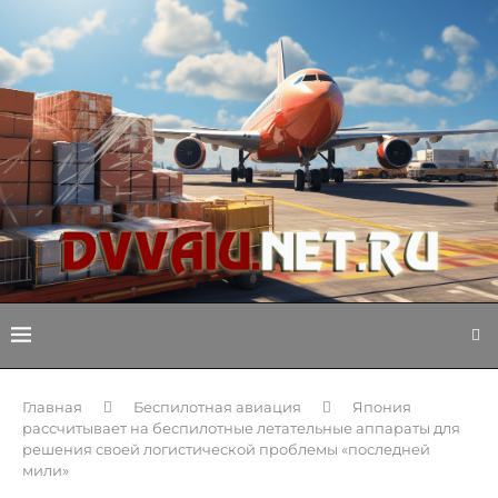
Главная
Беспилотная авиация
Япония
рассчитывает на беспилотные летательные аппараты для
решения своей логистической проблемы «последней
мили»