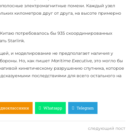
кополосные электромагнитные помехи. Каждый узел
льких километров друг от друга, на высоте примерно
х Китаю потребовалось бы 935 скоординированных
ь Starlink.
щей, и моделирование не предполагает наличия у
бороны. Но, как пишет
Maritime Executive
, это могло бы
рнативой кинетическому разрушению спутника, которое
едсказуемыми последствиями для всего остального на
Одноклассники
Whatsapp
Telegram
следующий пост