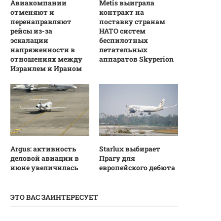
Авиакомпании
Metis выиграла
отменяют и
контракт на
перенаправляют
поставку странам
рейсы из-за
НАТО систем
эскалации
беспилотных
напряженности в
летательных
отношениях между
аппаратов Skyperion
Израилем и Ираном
Argus: активность
Starlux выбирает
деловой авиации в
Прагу для
июне увеличилась
европейского дебюта
ЭТО ВАС ЗАИНТЕРЕСУЕТ