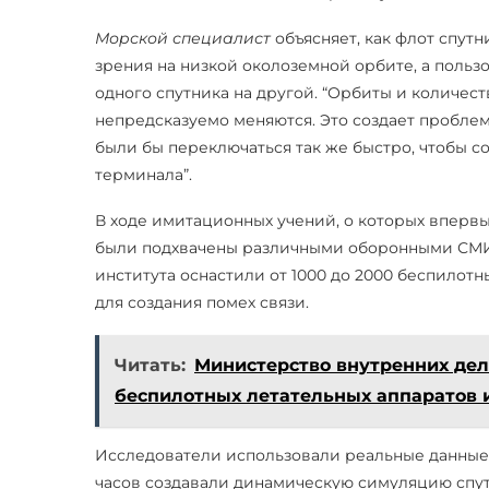
Морской специалист
объясняет, как флот спутн
зрения на низкой околоземной орбите, а польз
одного спутника на другой. “Орбиты и количест
непредсказуемо меняются. Это создает пробле
были бы переключаться так же быстро, чтобы с
терминала”.
В ходе имитационных учений, о которых вперв
были подхвачены различными оборонными СМИ,
института оснастили от 1000 до 2000 беспилот
для создания помех связи.
Читать:
Министерство внутренних дел
беспилотных летательных аппаратов 
Исследователи использовали реальные данные с
часов создавали динамическую симуляцию спут