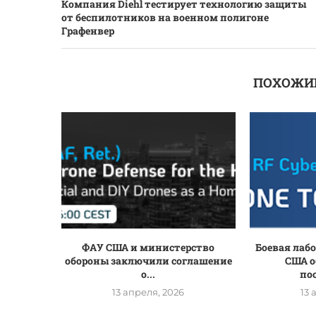
Компания Diehl тестирует технологию защиты
от беспилотников на военном полигоне
Графенвер
ПОХОЖИ
ФАУ США и министерство
Боевая лаб
обороны заключили соглашение
США о
о...
по
13 апреля, 2026
13 