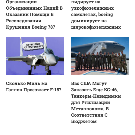
Организации
лидирует на
Объединенных Наций В
узкофюзеляжных
Оказании Помощи В
самолетах, boeing
Расследовании
доминирует на
Крушения Boeing 787
широкофюзеляжных
Сколько Миль На
Ввс США Могут
Галлон Проезжает F-15?
Заказать Еще KC-46,
Танкеры-Невидимки
для Утилизации
Металлолома, В
Соответствии С
Бюджетом