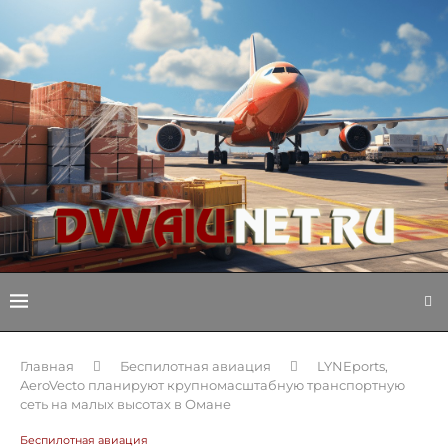
Главная
Беспилотная авиация
LYNEports,
AeroVecto планируют крупномасштабную транспортную
сеть на малых высотах в Омане
Беспилотная авиация