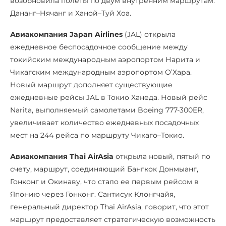
возобновила полеты по двум внутренним маршрутам:
Дананг–Нячанг и Ханой–Туй Хоа.
Авиакомпания Japan Airlines
(JAL) открыла
ежедневное беспосадочное сообщение между
токийским международным аэропортом Нарита и
Чикагским международным аэропортом О’Хара.
Новый маршрут дополняет существующие
ежедневные рейсы JAL в Токио Ханеда. Новый рейс
Narita, выполняемый самолетами Boeing 777-300ER,
увеличивает количество ежедневных посадочных
мест на 244 рейса по маршруту Чикаго–Токио.
Авиакомпания Thai AirAsia
открыла новый, пятый по
счету, маршрут, соединяющий Бангкок Донмыанг,
Гонконг и Окинаву, что стало ее первым рейсом в
Японию через Гонконг. Сантисук Клонгчайя,
генеральный директор Thai AirAsia, говорит, что этот
маршрут предоставляет стратегическую возможность