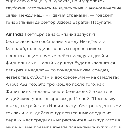
сирийскую общину в Кувейте, но и укрепляем
глубокие исторические, культурные и экономические
связи между нашими двумя странами”, — говорит
генеральный директор Jazeera Баратан Пасупати.
Air India
1 октября авиакомпания запустит
беспосадочное сообщение между Нью-Дели и
Манилой, став единственным перевозчиком,
предлагающим прямые рейсы между Индией и
Филиппинами. Новый маршрут будет выполняться
пять раз в неделю — по понедельникам, средам,
четвергам, субботам и воскресеньям — на самолетах
Airbus A321neo. Это произошло после того, как
Филиппины недавно ввели безвизовый въезд для
индийских туристов сроком до 14 дней. “Поскольку
выездные рейсы из Индии растут беспрецедентными
темпами, а индийские туристы занимают одно из
первых мест среди самых расточительных туристов в
мире, новые правила въезда для индийских туристов