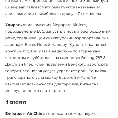
во Вьетнаме, присоединяясь к Ханою и Хошимину, а
Сиемреап является вторым пунктом назначения
авиакомпании в Камбодже наряду с Пномпенем.
Удирать
Авиакомпания Singapore Airlines,
подразделение LCC, запустила новый беспосадочный
рейс, соединяющий сингапурский аэропорт Чанги и
аэропорт Вены. Новый маршрут будет выполняться
круглый год три раза в неделю — по вторникам,
четвергам и субботам — на самолетах Boeing 787-8.
Джулиан Ягер, член правления Венского аэропорта,
говорит, что новая услуга укрепляет роль Вены как
транспортного узла между Европой и Азией и
открывает возможности для туризма, бизнеса и
международного партнерства.
4 июня
Emirates
и
Air China
подписали меморандум о