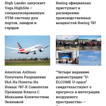
High Lander запускает
Boeing официально
Vega HighSite –
приступает к
специализированную
расширению
UTM-систему для
производственных
портов, заводов и
мощностей Boeing 787
городов
American Airlines
“Четыре недавние
Получила Разрешение
демонстрации “U-
FAA На Полеты На
ELCOME U-space”
Новых 787-Х Самолетах
свидетельствуют о
Премиум-Класса С
прогрессе в интеграции
Меньшим Количеством
воздушного
Экипажей
пространства» –