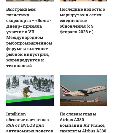
Выстраиваем
Последние новости о
логистику
маршрутах и сетях:
скоропорта – «Волга-
ежедневные
Днепр» приняла
обновления (с 9
участие в VII
февраля 2026 г.)
Международном
рыбопромышленном
форуме и выставке
рыбной индустрии,
морепродуктов и
технологий
Intellition
По словам главы
обеспечивает отказ
Airbus A380
FAA от BVLOS для
компании Air France,
автономных полетов
самолеты Airbus A380