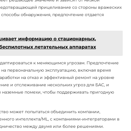
еет решающее значение и зависит от низкой
предотвращающей прицеливание со стороны вражеских
се способы обнаружения, предпочтение отдается
шивает информацию о стационарных,
беспилотных летательных аппаратах
адаптироваться к меняющимся угрозам. Предпочтение
 на первоначальную эксплуатацию, включая время
аработки на отказ и эффективный ремонт на уровне
ние и отслеживание нескольких угроз для БАС, и
и наземные помехи, чтобы поддерживать пригодную
тво может попытаться объединить компании,
нного интеллекта/ML, с компаниями-интеграторами в
удничество между двумя или более решениями.