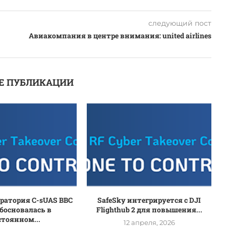
следующий пост
Авиакомпания в центре внимания: united airlines
Е ПУБЛИКАЦИИ
оратория C-sUAS ВВС
SafeSky интегрируется с DJI
босновалась в
Flighthub 2 для повышения...
стоянном...
12 апреля, 2026