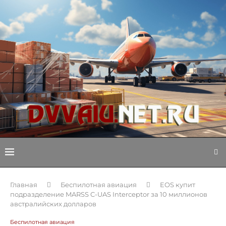
Главная
Беспилотная авиация
EOS купит
подразделение MARSS C-UAS Interceptor за 10 миллионов
австралийских долларов
Беспилотная авиация