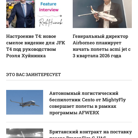
Настроение T4: новое
Генеральный директор
смелое видение для JFK
Airborneo планирует
T4 под руководством
начать полеты acmi jet с
Роэля Хуйнинка
3 квартала 2026 года
ЭТО ВАС ЗАИНТЕРЕСУЕТ
Автономный логистический
беспилотник Cento от MightyFly
совершает полеты в рамках
программы AFWERX
Британский контракт на поставку
лазера DragonFire C-UAS