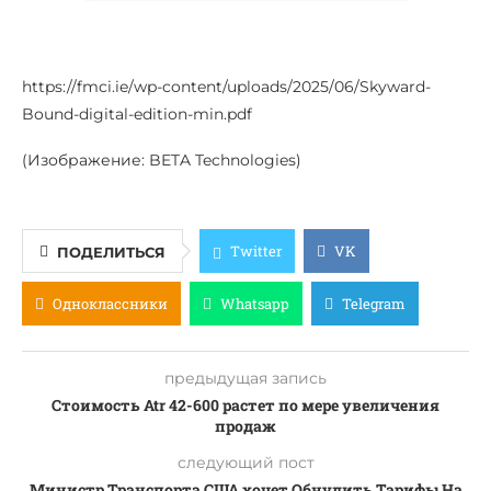
https://fmci.ie/wp-content/uploads/2025/06/Skyward-
Bound-digital-edition-min.pdf
(Изображение: BETA Technologies)
Twitter
VK
ПОДЕЛИТЬСЯ
Одноклассники
Whatsapp
Telegram
предыдущая запись
Стоимость Atr 42-600 растет по мере увеличения
продаж
следующий пост
Министр Транспорта США хочет Обнулить Тарифы На