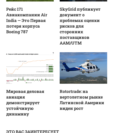
Рейс 171
SkyGrid публикует
Авиакомпании Air
документ о
India — Это Первая
проблемах оценки
потеря корпуса
рисков для
Boeing 787
сторонних
поставщиков
AAM/UTM
Мировая деловая
Rotortrade: на
авиация
вертолетном рынке
демонстрирует
Латинской Америки
устойчивую
виден рост
динамику
ЭТО ВАС ЗАИНТЕРЕСУЕТ