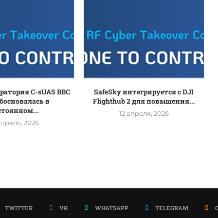
оратория C-sUAS ВВС
SafeSky интегрируется с DJI
босновалась в
Flighthub 2 для повышения...
стоянном...
12 апреля, 2026
апреля, 2026
TWITTER
VK
WHATSAPP
TELEGRAM