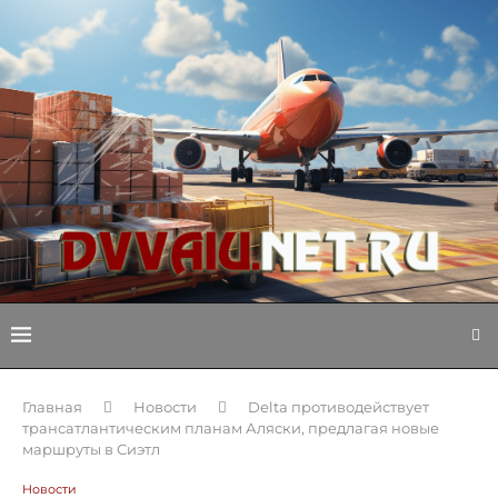
Главная
Новости
Delta противодействует
трансатлантическим планам Аляски, предлагая новые
маршруты в Сиэтл
Новости