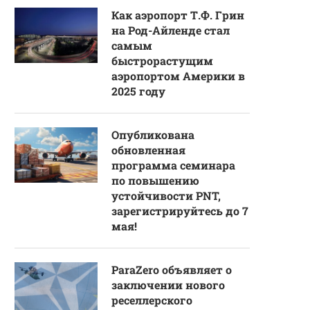
Как аэропорт Т.Ф. Грин
на Род-Айленде стал
самым
быстрорастущим
аэропортом Америки в
2025 году
Опубликована
обновленная
программа семинара
по повышению
устойчивости PNT,
зарегистрируйтесь до 7
мая!
ParaZero объявляет о
заключении нового
реселлерского