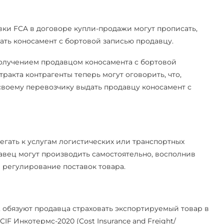
вки FCA в договоре купли-продажи могут прописать,
дать коносамент с бортовой записью продавцу.
получением продавцом коносамента с бортовой
ракта контрагенты теперь могут оговорить, что,
 своему перевозчику выдать продавцу коносамент с
егать к услугам логистических или транспортных
авец могут производить самостоятельно, восполнив
 регулирование поставок товара.
 обязуют продавца страховать экспортируемый товар в
IF Инкотермс-2020 (Cost Insurance and Freight/