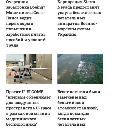
Очередная
Корпорация Sierra
забастовка Boeing?
Nevada предоставит
Машинисты Сент-
услуги беспилотных
Луиса ведут
летательных
переговоры о
аппаратов Военно-
повышении
морским силам
заработной платы,
Украины
пособий и условий
труда
Проект U-ELCOME
Беспилотники были
“впервые объединяет
замечены над
два воздушных
бельгийской
пространства U-space
атомной станцией,
в рамках испытания
когда команды
медицинского
беспилотных
беспилотника”
летательных