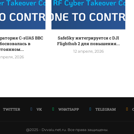
оратория C-sUAS ВВС
SafeSky интегрируется с DJI
босновалась в
Flighthub 2 для повышения...
стоянном...
12 апреля, 2026
апреля, 2026
TWITTER
VK
WHATSAPP
TELEGRAM
@2025 - Dvvaiu.net.ru. Все права защищены.