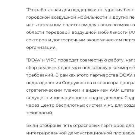
“Разработанная для поддержки внедрения бесп
городской воздушной мобильности и других п
испытательным полигоном для новых возможно
области передовой воздушной мобильности (AA
секторов и долгосрочным экономическим персп
организаций.
“DOAV и VIPC проводят совместную работу, на
сбор реальных данных и подготовку к коммер
требований. В рамках этого партнерства DOAV 
подразделения Содружества и спонсора програ
стратегическим планом и видением AAM штата В
ведущего инновационного подразделения Содру
через Центр беспилотных систем VIPC для соз
технологий.
Были отобраны пять отраслевых партнеров для
интегрированной демонстрационной площадки A