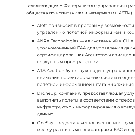
рекомендациям Федерального управления граж
общества по испытаниям и материалам (ASTM).
Aloft привносит в программу возможности
управлению полетной информацией и коо
ANRA Technologies — единственный в США
уполномоченный FAA для управления движ
сертифицированная Агентством авиационн
воздушным пространством.
ATA Aviation будет руководить управлени
внимание проектированию систем и оценк
полетной информацией штата Вирджиния (
DroneUp, компания, предоставляющая услу
выполнять полеты в соответствии с требо
инфраструктуры информирования о воздуш
данных.
OneSky предоставляет ключевые инструм
между различными операторами БАС и се