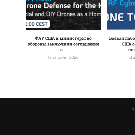
ФАУ США и министерство
Боевая лаб
обороны заключили соглашение
США о
о...
по
13 апреля, 2026
13 