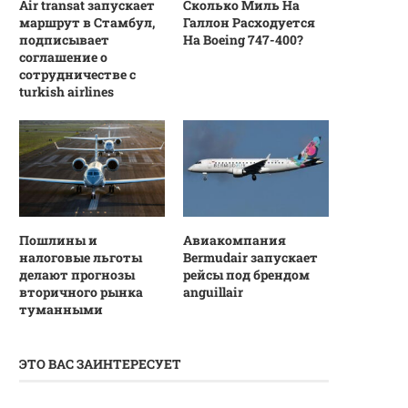
Air transat запускает
Сколько Миль На
маршрут в Стамбул,
Галлон Расходуется
подписывает
На Boeing 747-400?
соглашение о
сотрудничестве с
turkish airlines
Пошлины и
Авиакомпания
налоговые льготы
Bermudair запускает
делают прогнозы
рейсы под брендом
вторичного рынка
anguillair
туманными
ЭТО ВАС ЗАИНТЕРЕСУЕТ