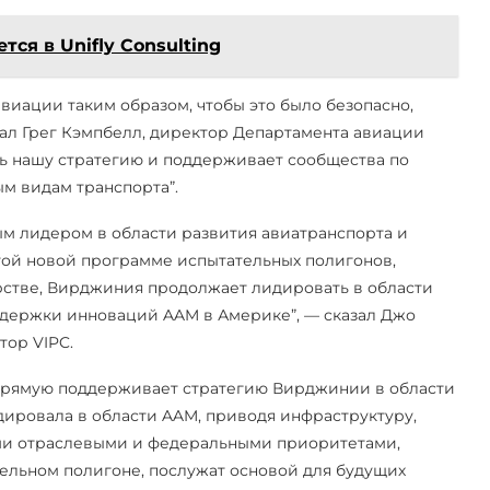
тся в Unifly Consulting
иации таким образом, чтобы это было безопасно,
зал Грег Кэмпбелл, директор Департамента авиации
ь нашу стратегию и поддерживает сообщества по
м видам транспорта”.
м лидером в области развития авиатранспорта и
той новой программе испытательных полигонов,
рстве, Вирджиния продолжает лидировать в области
ддержки инноваций AAM в Америке”, — сказал Джо
тор VIPC.
прямую поддерживает стратегию Вирджинии в области
дировала в области AAM, приводя инфраструктуру,
ыми отраслевыми и федеральными приоритетами,
тельном полигоне, послужат основой для будущих