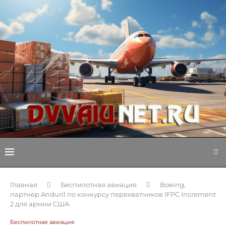
Главная
Беспилотная авиация
Boeing,
партнер Anduril по конкурсу перехватчиков IFPC Increment
2 для армии США
Беспилотная авиация