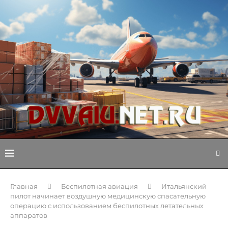
Главная
Беспилотная авиация
Итальянский
пилот начинает воздушную медицинскую спасательную
операцию с использованием беспилотных летательных
аппаратов