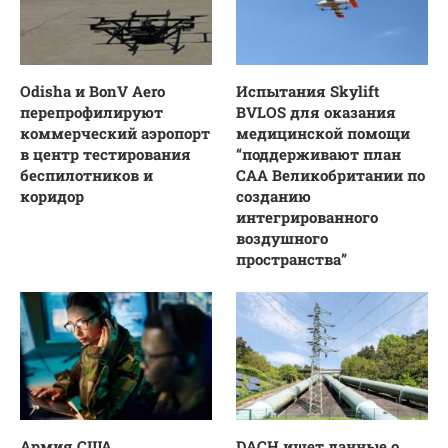
Odisha и BonV Aero
Испытания Skylift
перепрофилируют
BVLOS для оказания
коммерческий аэропорт
медицинской помощи
в центр тестирования
“поддерживают план
беспилотников и
CAA Великобритании по
коридор
созданию
интегрированного
воздушного
пространства”
Армия США
DACH ищет данные о