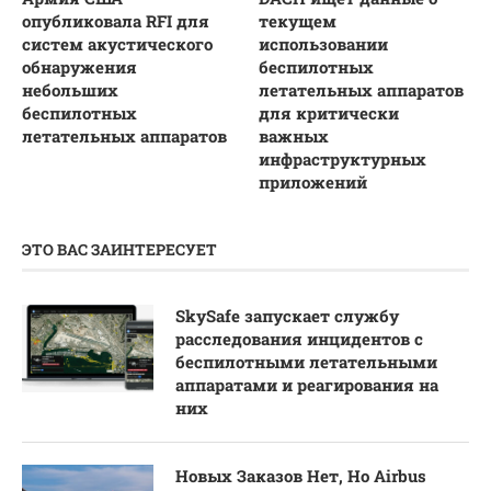
опубликовала RFI для
текущем
систем акустического
использовании
обнаружения
беспилотных
небольших
летательных аппаратов
беспилотных
для критически
летательных аппаратов
важных
инфраструктурных
приложений
ЭТО ВАС ЗАИНТЕРЕСУЕТ
SkySafe запускает службу
расследования инцидентов с
беспилотными летательными
аппаратами и реагирования на
них
Новых Заказов Нет, Но Airbus