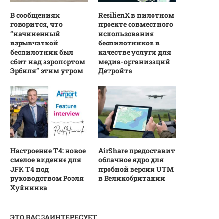
В сообщениях
ResilienX в пилотном
говорится, что
проекте совместного
“начиненный
использования
взрывчаткой
беспилотников в
беспилотник был
качестве услуги для
сбит над аэропортом
медиа-организаций
Эрбиля” этим утром
Детройта
Настроение T4: новое
AirShare предоставит
смелое видение для
облачное ядро для
JFK T4 под
пробной версии UTM
руководством Роэля
в Великобритании
Хуйнинка
ЭТО ВАС ЗАИНТЕРЕСУЕТ