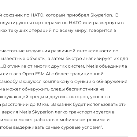
й союзник по НАТО, который приобрел Skyperion. В
ксплуатируются партнерами по НАТО или развернуты в
ках текущих операций по всему миру, говорится в
иочастотные излучения различной интенсивности по
известные объекты, а затем быстро анализирует их для
В отличие от многих других систем, Metis объединила
 сигнала Open ESM AI с более традиционной
ь самообучающуюся комплексную функцию обнаружения
ема может обнаружить следы беспилотника на
, окружающей среды и других факторов, успешно
асстоянии до 10 км. Заказчик будет использовать эти
версия Metis Skyperion легко транспортируется в
одимости может работать в мобильном режиме и
 чтобы выдерживать самые суровые условия”.