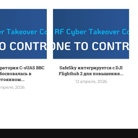
оратория C-sUAS ВВС
SafeSky интегрируется с DJI
босновалась в
Flighthub 2 для повышения...
стоянном...
12 апреля, 2026
апреля, 2026