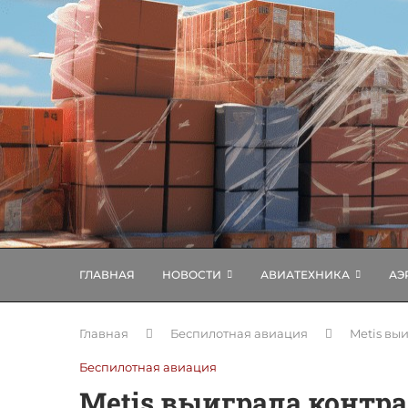
ГЛАВНАЯ
НОВОСТИ
АВИАТЕХНИКА
АЭ
Главная
Беспилотная авиация
Metis вы
Беспилотная авиация
Metis выиграла контра