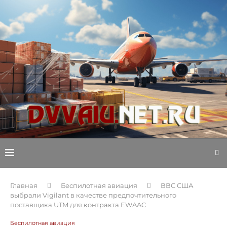
Главная
Беспилотная авиация
ВВС США
выбрали Vigilant в качестве предпочтительного
поставщика UTM для контракта EWAAC
Беспилотная авиация