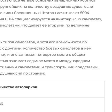
ностью. Все четыре основных авиационных корпуса
крупнейших по количеству воздушных судов, если
ые силы Соединенных Штатов насчитывают 5004
ция США специализируется на винтокрылых самолетах,
 самолетами, что делает ее вторыми по величине
 типов самолетов, и хотя его возможности по
с другими, количество боевых самолетов в нем
лах, и оно занимает четвертое место с общим
остью занимает седьмое место в международном
еактивными самолетами и транспортными средствами.
душных сил по странам:
ичество автопарков
86