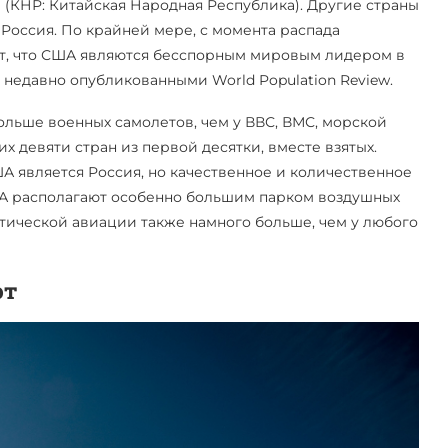
(КНР: Китайская Народная Республика). Другие страны
Россия. По крайней мере, с момента распада
кт, что США являются бесспорным мировым лидером в
 недавно опубликованными World Population Review.
ольше военных самолетов, чем у ВВС, ВМС, морской
х девяти стран из первой десятки, вместе взятых.
является Россия, но качественное и количественное
А располагают особенно большим парком воздушных
ктической авиации также намного больше, чем у любого
ют