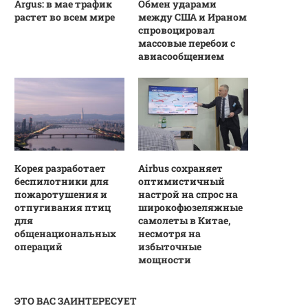
Argus: в мае трафик
Обмен ударами
растет во всем мире
между США и Ираном
спровоцировал
массовые перебои с
авиасообщением
Корея разработает
Airbus сохраняет
беспилотники для
оптимистичный
пожаротушения и
настрой на спрос на
отпугивания птиц
широкофюзеляжные
для
самолеты в Китае,
общенациональных
несмотря на
операций
избыточные
мощности
ЭТО ВАС ЗАИНТЕРЕСУЕТ