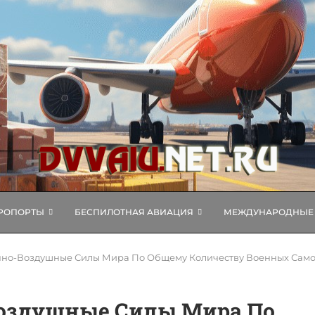
РОПОРТЫ
БЕСПИЛОТНАЯ АВИАЦИЯ
МЕЖДУНАРОДНЫЕ 
но-Воздушные Силы Мира По Общему Количеству Военных Само
оздушные Силы Мира По