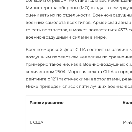
большим отрывом, не станет для вас неожидан
Министерства обороны (МО) входят в семерку 
оценивать их по отдельности. Военно-воздушн
военных самолета всех типов. Армейская авиа
то есть вертолетах, и может похвастаться 4333
военно-воздушными силами в мире.
Военно-морской флот США состоит из различных
воздушным перевозкам невелики по сравнению 
примерно такое же, как в Военно-воздушных си
количеством 2504. Морская пехота США с горд
рейтинге с 1211 тактическими вертолетами, р
Ниже приведен список пяти лучших военно-воз
Ранжирование
Кол
1. США
14,4