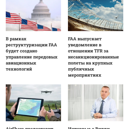
В рамках
FAA выпускает
реструктуризации FAA
уведомление в
будет создано
отношении TFR за
управление передовых
несанкционированные
авиационных
полеты на крупных
технологий
публичных
мероприятиях
AirShare предоставит
Интервью с Вилли