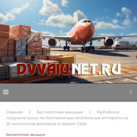
Главная
Беспилотная авиация
MyDefence
получила заказ на беспилотные летательные аппараты на
26 миллионов долларов от армии США
Беспилотная авиация