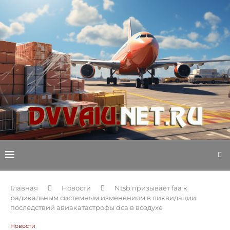
Главная
Новости
Ntsb призывает faa к
радикальным системным изменениям в ликвидации
последствий авиакатастрофы dca в воздухе
Новости