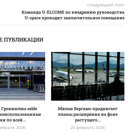
следующий пост
Команда U-ELCOME по внедрению руководства
U-space проводит заключительное совещание
Е ПУБЛИКАЦИИ
 Гронингена eelde
Милан Бергамо продвигает
 неиспользованные
планы расширения на фоне
и по всей...
растущего...
февраля, 2026
20 февраля, 2026