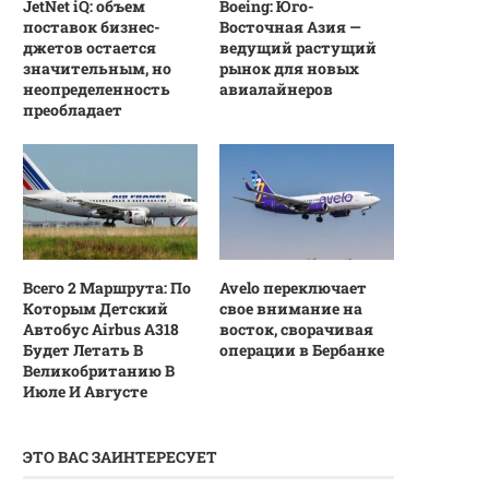
JetNet iQ: объем
Boeing: Юго-
поставок бизнес-
Восточная Азия —
джетов остается
ведущий растущий
значительным, но
рынок для новых
неопределенность
авиалайнеров
преобладает
Всего 2 Маршрута: По
Avelo переключает
Которым Детский
свое внимание на
Автобус Airbus A318
восток, сворачивая
Будет Летать В
операции в Бербанке
Великобританию В
Июле И Августе
ЭТО ВАС ЗАИНТЕРЕСУЕТ