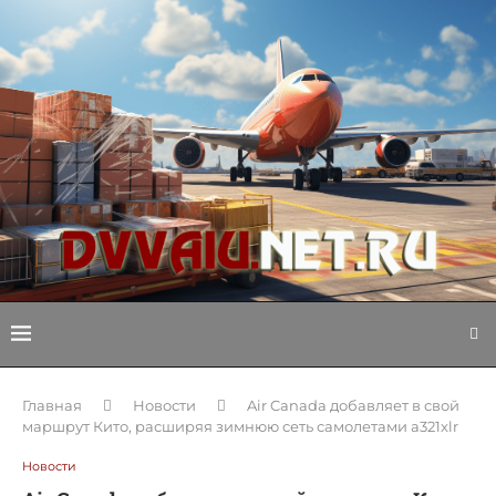
Главная
Новости
Air Canada добавляет в свой
маршрут Кито, расширяя зимнюю сеть самолетами a321xlr
Новости