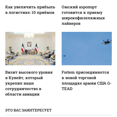
Как увеличить прибыль
Омский аэропорт
в логистике: 10 приёмов
готовится к приему
широкофюзеляжных
лайнеров
Визит высокого уровня
Fortem присоединяется
в Кувейт, который
к новой торговой
укрепил наше
площадке армии США G-
сотрудничество в
TEAD
области авиации
ЭТО ВАС ЗАИНТЕРЕСУЕТ