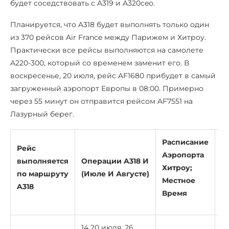
будет соседствовать с A319 и A320ceo.
Планируется, что A318 будет выполнять только один
из 370 рейсов Air France между Парижем и Хитроу.
Практически все рейсы выполняются на самолете
A220-300, который со временем заменит его. В
воскресенье, 20 июля, рейс AF1680 прибудет в самый
загруженный аэропорт Европы в 08:00. Примерно
через 55 минут он отправится рейсом AF7551 на
Лазурный берег.
Расписание
Р
Рейс
Аэропорта
А
выполняется
Операции A318 И
Хитроу;
Х
по маршруту
(Июле И Августе)
Местное
М
A318
Время
В
14 20 июля, 26