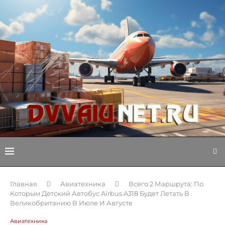
Главная
Авиатехника
Всего 2 Маршрута: По
Которым Детский Автобус Airbus A318 Будет Летать В
Великобританию В Июле И Августе
Авиатехника