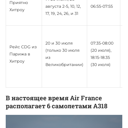
Приятно
августа 2-5, 10, 12,
06:55-07:55
08
Хитроу
17, 19, 24, 26, и 31
19
(3
20 и 30 июля
07:35-08:00
Рейс CDG из
и
(только 30 июля
(20 июля),
Парижа в
о
из
18:15-18:35
Хитроу
р
Великобритании)
(30 июля)
Ф
не
В настоящее время Air France
располагает 6 самолетами A318