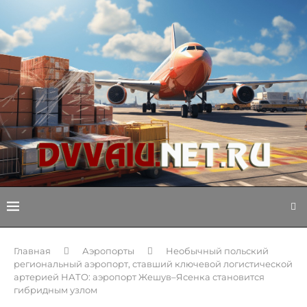
Главная
Аэропорты
Необычный польский
региональный аэропорт, ставший ключевой логистической
артерией НАТО: аэропорт Жешув–Ясенка становится
гибридным узлом