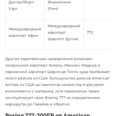
Даллас/Форт-
Фьюмичино
Уэрт
(Рим)
Международный
Международный
аэропорт
772
аэропорт Афин
Шарлотт Дуглас
Другие европейские направления включают
лондонский аэропорт Хитроу, Мюнхен, Мадрид и
парижский аэропорт Шарля де Голля, куда прибывает
много рейсов из США. Большинство рейсов American
Airlines из США на самолетах семейства triple-seven
выполняются с материка, хотя перевозчик также
эксплуатирует свои Boeing 777 на определенных
маршрутах до Гавайев и обратно.
Boeing 777-200ER от American