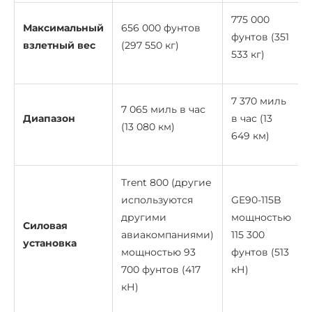
775 000
Максимальный
656 000 фунтов
фунтов (351
взлетный вес
(297 550 кг)
533 кг)
7 370 миль
7 065 миль в час
Диапазон
в час (13
(13 080 км)
649 км)
Trent 800 (другие
используются
GE90-115B
другими
мощностью
Силовая
авиакомпаниями)
115 300
установка
мощностью 93
фунтов (513
700 фунтов (417
кН)
кН)