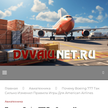
Главная
Авиатехника
Почему Boeing 777 Так
Сильно Изменил Правила Игры Для American Airlines
Авиатехника