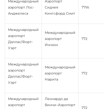
Международный
Аэропорт
аэропорт Лос-
Сиднея
77W
Анджелеса
Кингсфорд Смит
Международный
Международный
аэропорт
аэропорт
772
Даллас/Форт-
Инчхон
Уэрт
Международный
Международный
аэропорт
аэропорт
772
Даллас/Форт-
Нарита
Уэрт
Международный
Леонардо да
аэропорт
Винчи–Аэропорт
772