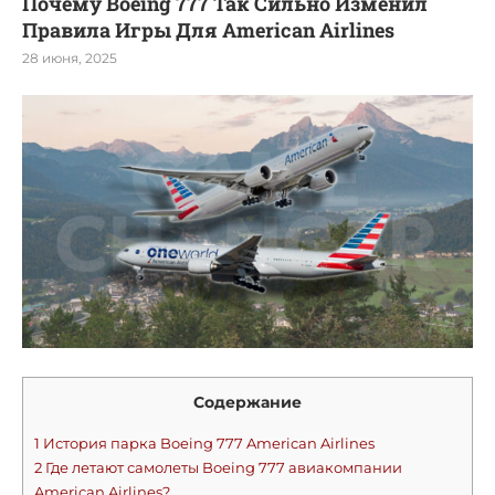
Почему Boeing 777 Так Сильно Изменил
Правила Игры Для American Airlines
28 июня, 2025
Содержание
1
История парка Boeing 777 American Airlines
2
Где летают самолеты Boeing 777 авиакомпании
American Airlines?