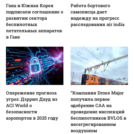
Гана и Южная Корея
Работа бортового
подписали соглашение о
самописца дает
развитии сектора
надежду на прогресс
беспилотных
расследования air india
летательных аппаратов
в Гане
Опережение прогноза
“Компания Drone Major
угроз: Дэррил Дауд из
получила первое
ACI World о
одобрение CAA на
безопасности
проведение инспекций
аэропортов в 2025 году
беспилотников BVLOS в
несегрегированном
воздушном