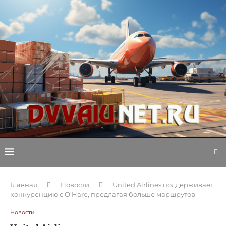
Главная
Новости
United Airlines поддерживает
конкуренцию с O’Hare, предлагая больше маршрутов
Новости