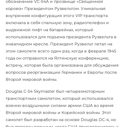
обозначение VC-54A и прозвище «
Священная
корова»
Президентом Рузвельтом. Уникальная
внутренняя конфигурация этого VIP-транспорта
включала в себя спальную зону, радиотелефон и
выдвижной лифт на батарейках, который
использовался для подъема президента Рузвельта в
инвалидном кресле. Президент Рузвельт летал на
этом самолете всего один раз, когда в феврале 1945
года он отправился на Ялтинскую конференцию,
встречу, которая была организована для обсуждения
вопросов реорганизации Германии и Европы после
Второй мировой войны.
Douglas C-54 Skymaster был четырехмоторным
транспортным самолетом, который использовался
военно-воздушными силами армии США во время
Второй мировой войны и Корейской войны. Этот
самолет был разработан на основе Douglas DC-4, но
был передан военным, когда США присоединились к