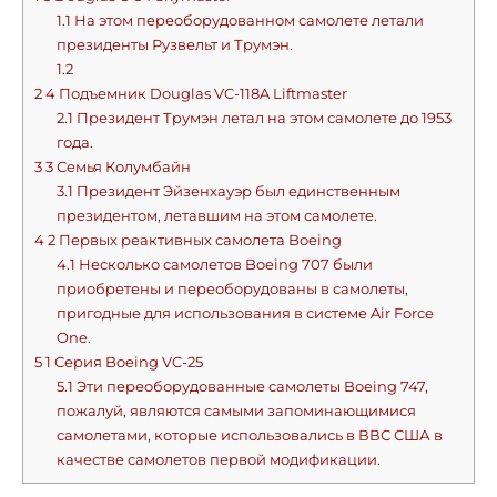
1.1
На этом переоборудованном самолете летали
президенты Рузвельт и Трумэн.
1.2
2
4 Подъемник Douglas VC-118A Liftmaster
2.1
Президент Трумэн летал на этом самолете до 1953
года.
3
3 Семья Колумбайн
3.1
Президент Эйзенхауэр был единственным
президентом, летавшим на этом самолете.
4
2 Первых реактивных самолета Boeing
4.1
Несколько самолетов Boeing 707 были
приобретены и переоборудованы в самолеты,
пригодные для использования в системе Air Force
One.
5
1 Серия Boeing VC-25
5.1
Эти переоборудованные самолеты Boeing 747,
пожалуй, являются самыми запоминающимися
самолетами, которые использовались в ВВС США в
качестве самолетов первой модификации.