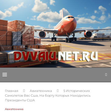
Главная
Авиатехника
5 Исторических
Самолетов Ввс Сша, На борту Которых Находились
Президенты США
Авиатехника