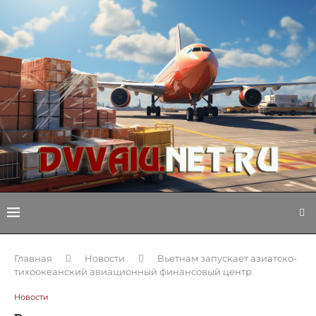
Главная
Новости
Вьетнам запускает азиатско-
тихоокеанский авиационный финансовый центр
Новости