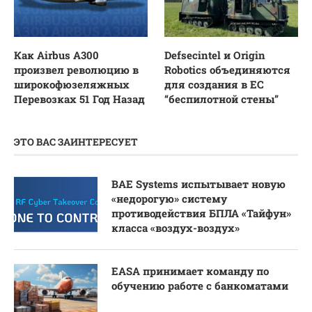
Как Airbus A300
Defsecintel и Origin
произвел революцию в
Robotics объединяются
широкофюзеляжных
для создания в ЕС
Перевозках 51 Год Назад
“беспилотной стены”
ЭТО ВАС ЗАИНТЕРЕСУЕТ
BAE Systems испытывает новую
«недорогую» систему
противодействия БПЛА «Тайфун»
класса «воздух-воздух»
EASA принимает команду по
обучению работе с банкоматами