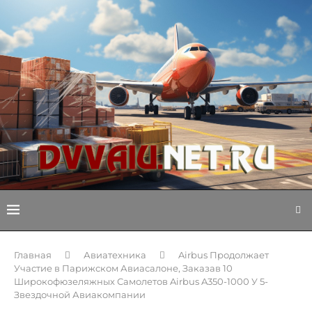
Главная
Авиатехника
Airbus Продолжает
Участие в Парижском Авиасалоне, Заказав 10
Широкофюзеляжных Самолетов Airbus A350-1000 У 5-
Звездочной Авиакомпании