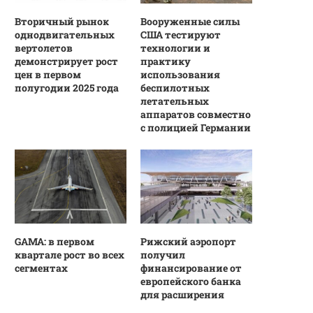
Вторичный рынок
Вооруженные силы
однодвигательных
США тестируют
вертолетов
технологии и
демонстрирует рост
практику
цен в первом
использования
полугодии 2025 года
беспилотных
летательных
аппаратов совместно
с полицией Германии
GAMA: в первом
Рижский аэропорт
квартале рост во всех
получил
сегментах
финансирование от
европейского банка
для расширения