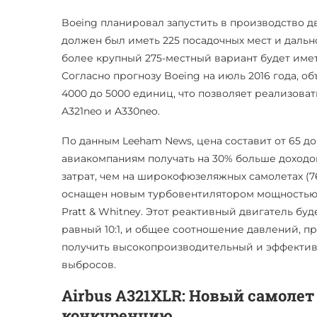
Boeing планировал запустить в производство д
должен был иметь 225 посадочных мест и дально
более крупный 275-местный вариант будет иметь
Согласно прогнозу Boeing на июль 2016 года, 
4000 до 5000 единиц, что позволяет реализоват
A321neo и A330neo.
По данным Leeham News, цена составит от 65 д
авиакомпаниям получать на 30% больше доходов
затрат, чем на широкофюзеляжных самолетах (767
оснащен новым турбовентилятором мощностью 5
Pratt & Whitney. Этот реактивный двигатель б
равный 10:1, и общее соотношение давлений, п
получить высокопроизводительный и эффектив
выбросов.
Airbus A321XLR: Новый самолет
конкуренцию