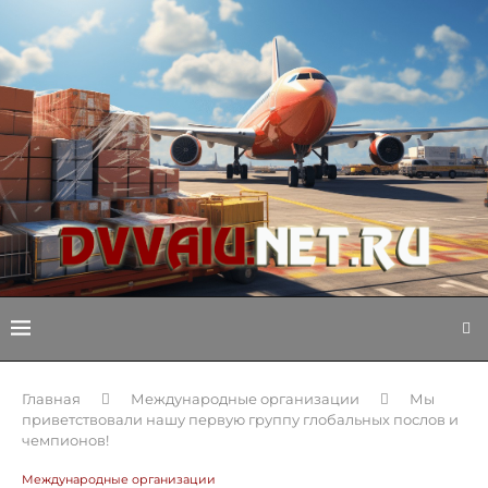
Главная
Международные организации
Мы
приветствовали нашу первую группу глобальных послов и
чемпионов!
Международные организации