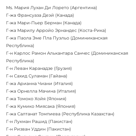
Ms. Мария Лухан Ди Лорето (Аргентина)
Г-жа Франсуаза Деэй (Канада)
Г-жа Мари-Пьер Берман (Канада)
Г-жа Марилу Арройо Эрнандес (Коста-Рика)
Г-жа Паола Эме Пла Пуэльо (Доминиканская
Республика)
Г-н Карлос Рамон Алькантара Санчес (Доминиканская
Республика)
Г-н Леван Каранадзе (Грузия)
Г-н Сахид Суламан (Гайана)
Г-жа Арианна Чиани (Италия)
Г-жа Орнелла Мачина (Италия)
Г-жа Томоко Хойя (Япония)
Г-жа Кумико Миясака (Япония)
Г-жа Салтанат Томпиева (Республика Казахстан)
Г-н Лукман Рашид (Пакистан)
Г-н Ризван Уддин (Пакистан)