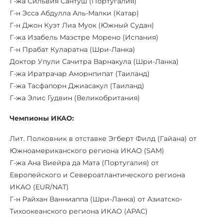
Г-жа Сильвия Сантуш (Португалия)
Г-н Эсса Абдулла Аль-Малки (Катар)
Г-н Джон Куэт Лиа Муок (Южный Судан)
Г-жа Изабель Маэстре Морено (Испания)
Г-н Прабат Куларатна (Шри-Ланка)
Доктор Упули Сачитра Варнакула (Шри-Ланка)
Г-жа Иратрачар Аморнпипат (Таиланд)
Г-жа Тасфапорн Джиасакул (Таиланд)
Г-жа Элис Гудвин (Великобритания)
Чемпионы ИКАО:
Лит. Полковник в отставке Эгберт Филд (Гайана) от
Южноамериканского региона ИКАО (SAM)
Г-жа Ана Виейра да Мата (Португалия) от
Европейского и Североатлантического региона
ИКАО (EUR/NAT)
Г-н Райхан Ванниаппа (Шри-Ланка) от Азиатско-
Тихоокеанского региона ИКАО (APAC)