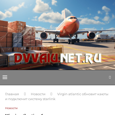
Главная
Новости
Virgin atlantic обновит каюты
и подключит систему starlink
Новости