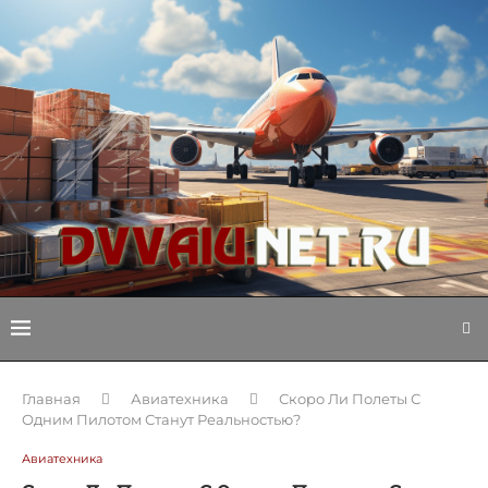
Главная
Авиатехника
Скоро Ли Полеты С
Одним Пилотом Станут Реальностью?
Авиатехника