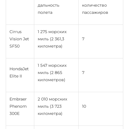
дальность
количество
полета
пассажиров
Cirrus
1 275 морских
Vision Jet
миль (2 361,3
7
SF50
километра)
1 547 морских
HondaJet
миль (2 865
7
Elite II
километров)
Embraer
2 010 морских
Phenom
миль (3 723
10
300E
километра)